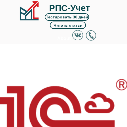
РПС-Учет
Тестировать 30 дней
Читать статьи
About
Works