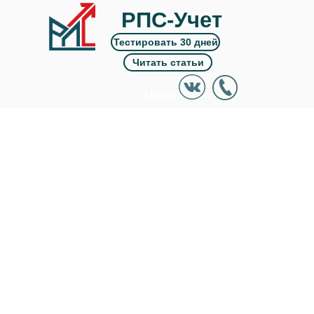
РПС-Учет
Тестировать 30 дней
Читать статьи
About
Works