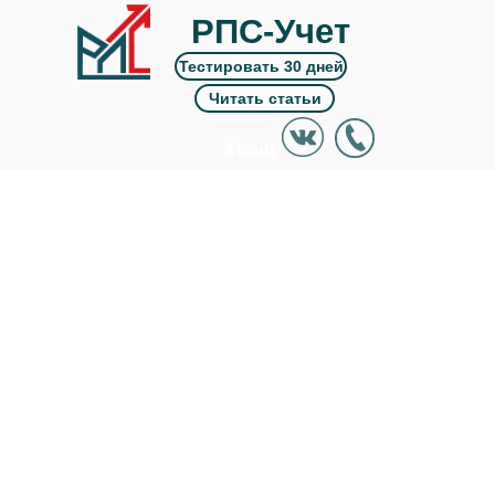
РПС-Учет
Тестировать 30 дней
Читать статьи
About
Works